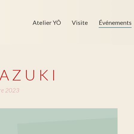
Atelier YÔ
Visite
Événements
A Z U K I
re 2023