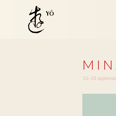
M I N 
16-18 septemb